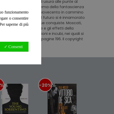
, illustrata, con segni di usura alle punte al
Moscati è dedicato al cinema della fantascienza
traverso il cinema, del Novecento in cammino
 suo funzionamento
so guardato il futuro, il futuro si è innamorato
negare o consentire
er le sue sfide e le sue conquiste. Moscati,
. Per saperne di più
 ripercorerre le attese e gli effetti della
ti, eroi, non eroi, visioni e incubi, nei quali si
raà accadere. Numero pagine 196. Il copyright
✓ Consenti
0%
%
-20%
%