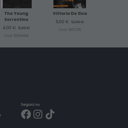
The Young
Vittorio De Sica
Sorrentino
9,60 €
12,00 €
4,00 €
5,00 €
Cod. ISK7215
Cod. ISD9468
Seguici su
0