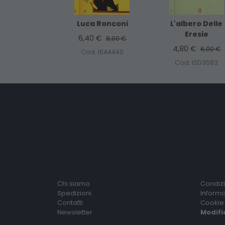
Luca Ronconi
L'albero Delle
Eresie
6,40 €
8,00 €
4,80 €
6,00 €
Cod. ISA4440
Cod. ISD3583
Chi siamo
Condizi
Spedizioni
Informa
Contatti
Cookie 
Newsletter
Modifi