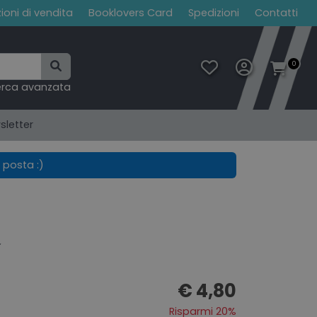
ioni di vendita
Booklovers Card
Spedizioni
Contatti
0
erca avanzata
sletter
 posta :)
a
€ 4,80
Risparmi 20%