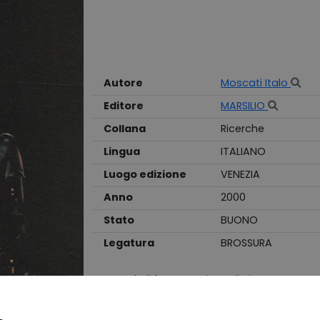
Autore
Moscati Italo
Editore
MARSILIO
Collana
Ricerche
Lingua
ITALIANO
Luogo edizione
VENEZIA
Anno
2000
Stato
BUONO
Legatura
BROSSURA
Quando il futuro sedusse il cinema
IL LIBRO È USATO, PERTANTO POTREBBE PRESE
CORRISPONDE AL LIBRO IN VENDITA. Pagine ing