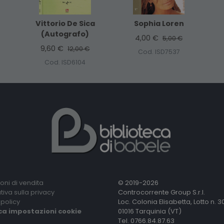
Vittorio De Sica
Sophia Loren
(Autografo)
4,00 €
5,00 €
9,60 €
12,00 €
Cod. ISD7537
Cod. ISD6104
oni di vendita
© 2019-2026
tiva sulla privacy
Controcorrente Group S.r.l.
policy
Loc. Colonia Elisabetta, Lotto n. 3
ca impostazioni cookie
01016 Tarquinia (VT)
Tel. 0766.84.87.63