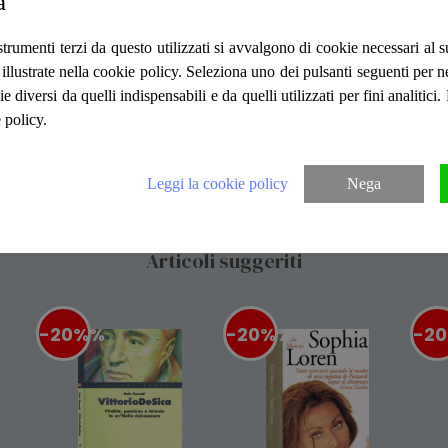
a
copertina editoriale in cartoncino flessibile
piede e alla cima. Il nuovo libro di Italo 
e continua il racconto, essenzialmente at
strumenti terzi da questo utilizzati si avvalgono di cookie necessari al
verso il nuovo secolo. Se il cinema ha spes
ità illustrate nella cookie policy. Seleziona uno dei pulsanti seguenti per 
del cinema facendone il mezzo più adatto p
ie diversi da quelli indispensabili e da quelli utilizzati per fini analitici
partendo dal celebre film di Kubrick, intende
 policy.
corsa verso il domani che sono presenti in fat
avvertono i presentimenti di quel che pot
dei dati è di Informazioni Editoriali I.E. Srl
Leggi la cookie policy
Nega
Articoli suggeriti
-20%
%
-20%
%
-2