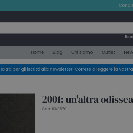
Condiz
Ric
Home
Blog
Chi siamo
Outlet
New
xtra per gli iscritti alla newsletter! Correte a leggere la vostra
2001: un'altra odisse
Cod. ISK9570