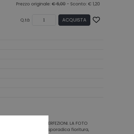
Prezzo originale:
€ 6,00
- Sconto: € 1,20
ACQUISTA
Q.tà
NTARE LIEVI DIFETTI/IMPERFEZIONI. LA FOTO
iallite ai bordi e con sporadica fioritura,