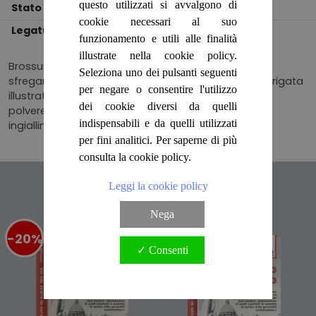
questo utilizzati si avvalgono di
Stato
BUONO
cookie necessari al suo
Legatura
BROSSURA
funzionamento e utili alle finalità
illustrate nella cookie policy.
Brossura commerciale di collana, piccoli segni di
Seleziona uno dei pulsanti seguenti
sfregamento ai bordi della copertina in cartoncino rigata
per negare o consentire l'utilizzo
illustrata a piena pagina e lievemente ombrata da
dei cookie diversi da quelli
polvere, le pagine non presentano danni ma solo
indispensabili e da quelli utilizzati
ingiallimento ai tagli. N. pag. 299.
per fini analitici. Per saperne di più
consulta la cookie policy.
Articoli suggeriti
Leggi la cookie policy
Nega
-20%
%
-20%
%
✓ Consenti