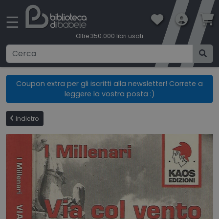
×
☰
Oltre 350.000 libri usati
Ricerca avanzata
Coupon extra per gli iscritti alla newsletter! Correte a
leggere la vostra posta :)
CATEGORIE
Indietro
CONDIZIONI DI VENDITA
BOOKLOVERS CARD
SPEDIZIONI
CONTATTI