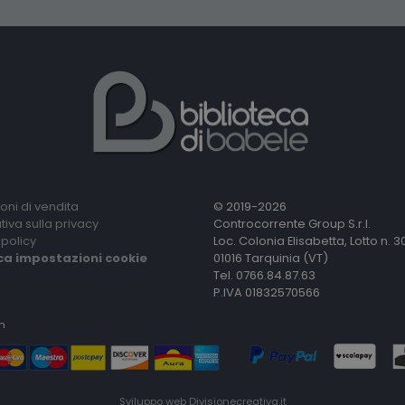
oni di vendita
© 2019-2026
tiva sulla privacy
Controcorrente Group S.r.l.
policy
Loc. Colonia Elisabetta, Lotto n. 3
ca impostazioni cookie
01016 Tarquinia (VT)
Tel. 0766.84.87.63
P.IVA 01832570566
n
Sviluppo web
Divisionecreativa.it