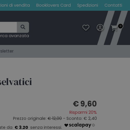
ioni di vendita
Booklovers Card
Spedizioni
Contatti
0
erca avanzata
sletter
selvatici
€ 9,60
Risparmi 20%
Prezzo originale:
€ 12,00
- Sconto: € 2,40
€ 3.20