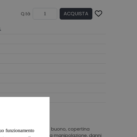
ACQUISTA
Q.tà
n aspetto interno molto buono, copertina
 suo funzionamento
ata da comuni tracce da manipolazione, danni