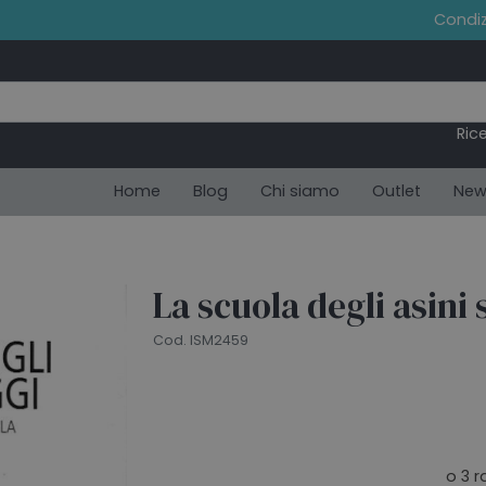
Condiz
Ric
Home
Blog
Chi siamo
Outlet
New
La scuola degli asini 
Cod. ISM2459