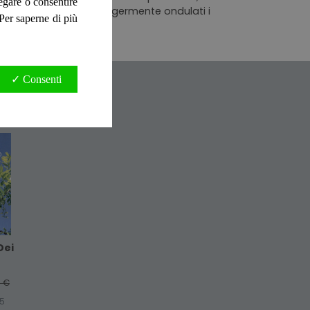
negare o consentire
ità, puliti i tagli, leggermente ondulati i
. Per saperne di più
✓ Consenti
Dei
0 €
5