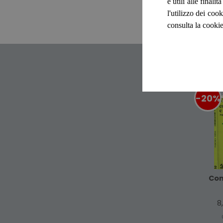
e utili alle final
l'utilizzo dei cook
consulta la cookie
-20%
Com
8