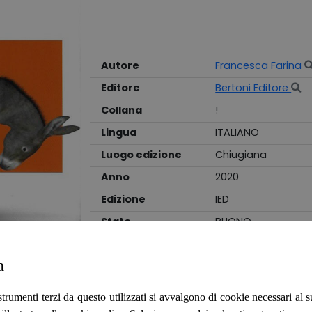
Autore
Francesca Farina
Editore
Bertoni Editore
Collana
!
Lingua
ITALIANO
Luogo edizione
Chiugiana
Anno
2020
Edizione
IED
Stato
BUONO
Legatura
BROSSURA
a
Sonetti per un anno di scuola
Brossura filo refe con bandelle, usato co
strumenti terzi da questo utilizzati si avvalgono di cookie necessari al
illustrata da composizione grafica, segn