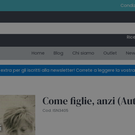
Condiz
Ric
Home
Blog
Chi siamo
Outlet
New
xtra per gli iscritti alla newsletter! Correte a leggere la vostra
Come figlie, anzi (Au
Cod. ISN3405