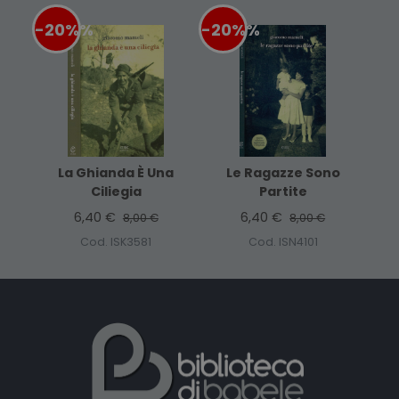
-20%
%
-20%
%
La Ghianda È Una
Le Ragazze Sono
Ciliegia
Partite
6,40 €
6,40 €
8,00 €
8,00 €
Cod. ISK3581
Cod. ISN4101