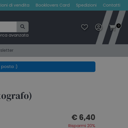
ioni di vendita
Booklovers Card
Spedizioni
Contatti
0
erca avanzata
sletter
 posta :)
tografo)
€ 6,40
Risparmi 20%