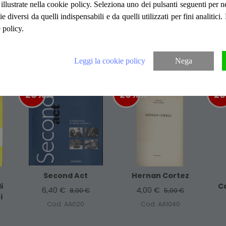
tavole fuori testo, su carta patinata con il
ità illustrate nella cookie policy. Seleziona uno dei pulsanti seguenti per 
Presenti tavole ripiegate. Numero pagine 
ie diversi da quelli indispensabili e da quelli utilizzati per fini analitici
 policy.
Articoli suggeriti
Leggi la cookie policy
Nega
-20%
%
-20%
%
-2
Second Act
Hernan Cortez
i
C
6,40 €
4,00 €
8,00 €
5,00 €
i
Cod. AA020
Cod. AA1040