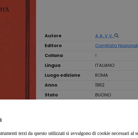
Autore
A A. V V.
Editore
Comitato Nazional
Collana
!
Lingua
ITALIANO
Luogo edizione
ROMA
Anno
1962
Stato
BUONO
Legatura
BROSSURA
a
Parte generale
Copertina sbiadita al dorso, probabilmente 
Pagine ben salde alla cerniera, con ampio m
strumenti terzi da questo utilizzati si avvalgono di cookie necessari al