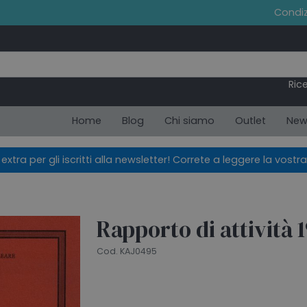
Condiz
Ric
Home
Blog
Chi siamo
Outlet
New
xtra per gli iscritti alla newsletter! Correte a leggere la vostra
Rapporto di attività 
Cod. KAJ0495