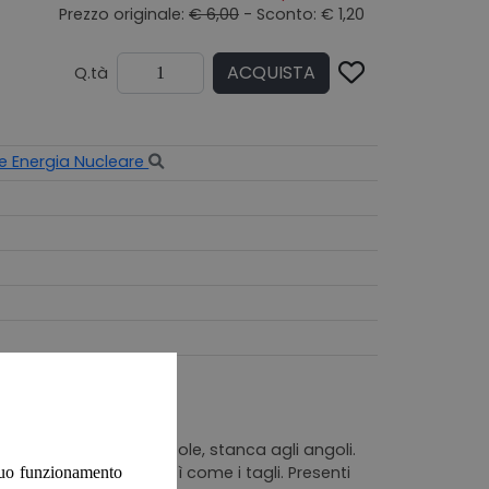
Prezzo originale:
€ 6,00
- Sconto: € 1,20
ACQUISTA
Q.tà
e Energia Nucleare
per l'esposizione al sole, stanca agli angoli.
argine, ingiallite, così come i tagli. Presenti
 suo funzionamento