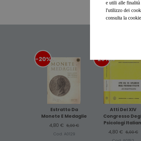
e utili alle final
l'utilizzo dei cook
consulta la cookie
-20%
%
-20%
%
Estratto Da
Atti Del XIV
Monete E Medaglie
Congresso Degl
Psicologi Italian
4,80 €
6,00 €
4,80 €
6,00 €
Cod. A0129
Cod. A0152