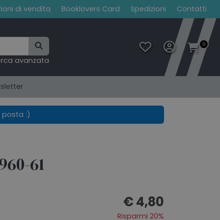
ioni di vendita
Booklovers Card
Spedizioni
Contatti
0
erca avanzata
sletter
 posta :)
1960-61
€ 4,80
Risparmi 20%