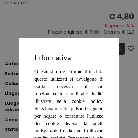
Cod. KEB1662
€ 4,80
Risparmi 20%
Prezzo originale:
€ 6,00
- Sconto: € 1,20
ACQUISTA
Q.tà
Informativa
Autore
Nicola Bottiglieri
Questo sito o gli strumenti terzi da
Editore
Editrice Elledici - Torino
questo utilizzati si avvalgono di
Collana
Storie di vita
cookie necessari al suo
Lingua
ITALIANO
funzionamento e utili alle finalità
illustrate nella cookie policy.
Luogo
Seleziona uno dei pulsanti seguenti
edizione
TREBASELEGHE
per negare o consentire l'utilizzo
Anno
2019
dei cookie diversi da quelli
Stato
BUONO
indispensabili e da quelli utilizzati