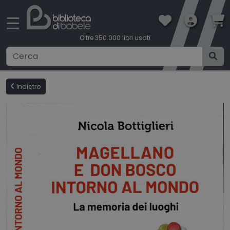
×
☰
Oltre 350.000 libri usati
Ricerca avanzata
Indietro
CATEGORIE
CONDIZIONI DI VENDITA
BOOKLOVERS CARD
SPEDIZIONI
CONTATTI