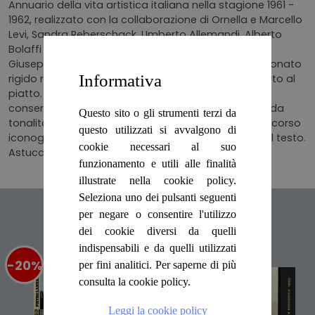
Annuario della vita artistica italiana nella stagione 1961 -
1962, realizzato con la collaborazione di Ornella e Marcello
Levi, Sandra Reberschack, Umberto Allemandi, Alberto
Bolaffi jr, e con la consulenza di Ettore Gianferrari,
Giuseppe Bertasso e Claudio Bruni. Legatura in cartonato
Informativa
rigido ruvido, con titolo in oro al dorso e fregio dorato al
piatto. Risguardi illustrati. Molto buono lo stato di
conservazione generale, pagine ben tenute, velate da
Questo sito o gli strumenti terzi da
tonalità avorio, leggermente bruniti i tagli. Ricco percorso
questo utilizzati si avvalgono di
iconografico di figure a colori e in bianco e nero, nel testo.
cookie necessari al suo
Astuccio cartonato illustrato. Numero pagine 358.
funzionamento e utili alle finalità
illustrate nella cookie policy.
Seleziona uno dei pulsanti seguenti
Articoli suggeriti
per negare o consentire l'utilizzo
dei cookie diversi da quelli
indispensabili e da quelli utilizzati
-20%
%
-20%
%
per fini analitici. Per saperne di più
consulta la cookie policy.
Leggi la cookie policy