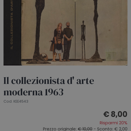
HOME
BLOG
CHI SIAMO
OUTLET
NEWSLETTER
Il collezionista d' arte
moderna 1963
Cod. KEE4543
€ 8,00
Risparmi 20%
Prezzo originale:
€ 10,00
- Sconto: € 2,00