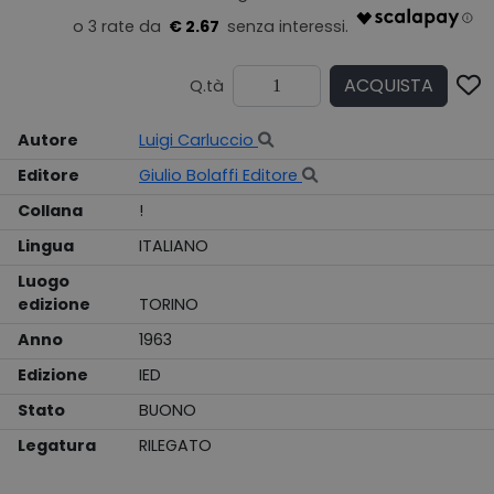
€ 2.67
ACQUISTA
Q.tà
Autore
Luigi Carluccio
Editore
Giulio Bolaffi Editore
Collana
!
Lingua
ITALIANO
Luogo
edizione
TORINO
Anno
1963
Edizione
IED
Stato
BUONO
Legatura
RILEGATO