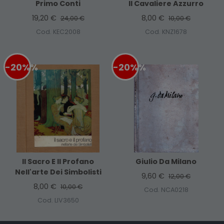
Primo Conti
Il Cavaliere Azzurro
19,20 €
8,00 €
24,00 €
10,00 €
Cod. KEC2008
Cod. KNZ1678
-20%
%
-20%
%
Il Sacro E Il Profano
Giulio Da Milano
Nell'arte Dei Simbolisti
9,60 €
12,00 €
8,00 €
10,00 €
Cod. NCA0218
Cod. LIV3650