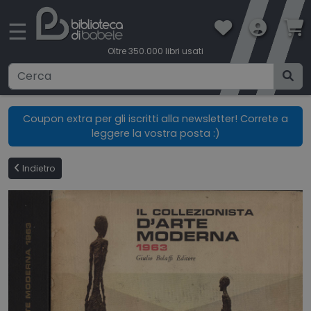
×
☰
Oltre 350.000 libri usati
Ricerca avanzata
Coupon extra per gli iscritti alla newsletter! Correte a
leggere la vostra posta :)
CATEGORIE
Indietro
CONDIZIONI DI VENDITA
BOOKLOVERS CARD
SPEDIZIONI
CONTATTI