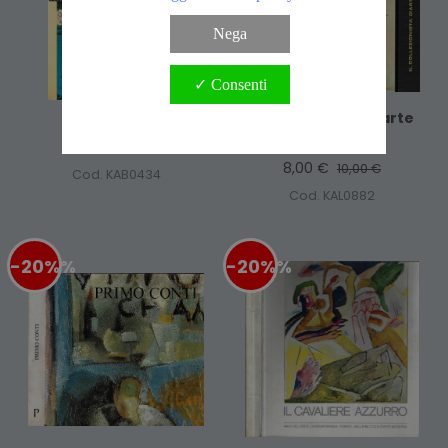
Nega
✓ Consenti
Pietro Lanzani
Il Collezionista D'arte
Moderna 1963
6,40 €
8,00 €
8,00 €
10,00 €
Cod. KAB0434
Cod. KAL0882
-20%
%
-20%
%