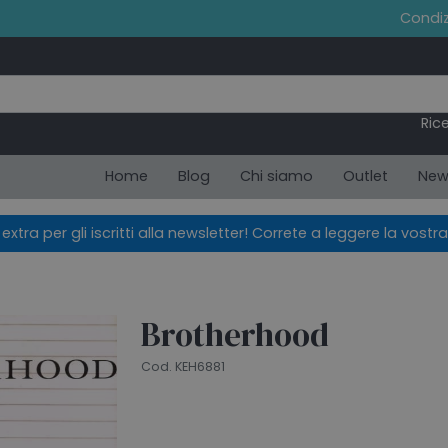
Condiz
Ric
Home
Blog
Chi siamo
Outlet
New
xtra per gli iscritti alla newsletter! Correte a leggere la vostra
Brotherhood
Cod. KEH6881