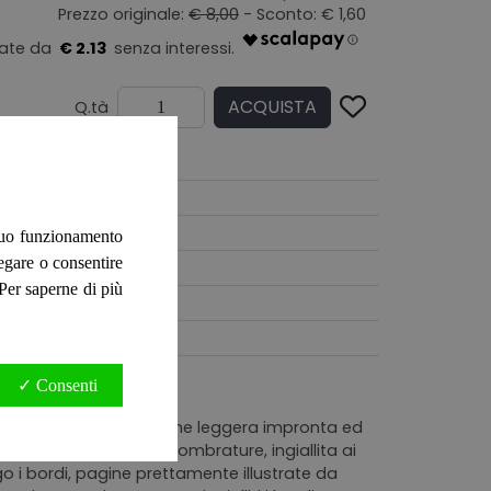
Prezzo originale:
€ 8,00
- Sconto: € 1,60
€ 2.13
ACQUISTA
Q.tà
 suo funzionamento
negare o consentire
. Per saperne di più
✓ Consenti
tonata, bianca, con qualche leggera impronta ed
con tracce di polvere, ombrature, ingiallita ai
o i bordi, pagine prettamente illustrate da