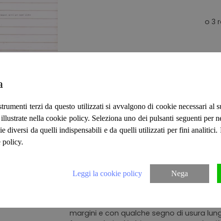
Editore
Ogilvy & Mather
a
Collana
!
Lingua
INGLESE
strumenti terzi da questo utilizzati si avvalgono di cookie necessari al
ità illustrate nella cookie policy. Seleziona uno dei pulsanti seguenti per 
Luogo edizione
USA
ie diversi da quelli indispensabili e da quelli utilizzati per fini analitici
Anno
2001
 policy.
Stato
BUONO
Legatura
RILEGATO
Leggi la cookie policy
Nega
Inglese, rilegatura editoriale rigida, car
usura alle punte, sovraccoperta illustrata, 
margini e con qualche segno di usura lung