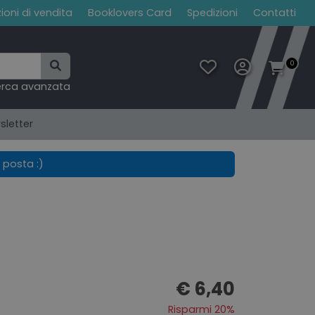
ioni di vendita
Booklovers Card
Spedizioni
Contatti
0
erca avanzata
sletter
 posta :)
€ 6,40
Risparmi 20%