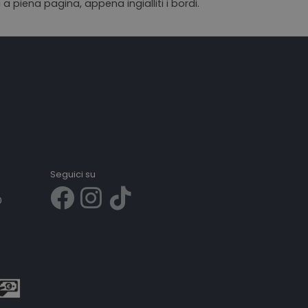
 a piena pagina, appena ingialliti i bordi.
Seguici su
0