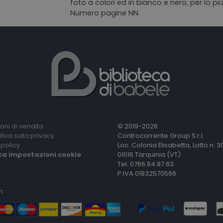
foto a colori ed in bianco e nero, per lo più
Numero pagine NN
oni di vendita
© 2019-2026
tiva sulla privacy
Controcorrente Group S.r.l.
policy
Loc. Colonia Elisabetta, Lotto n. 3
ca impostazioni cookie
01016 Tarquinia (VT)
Tel. 0766.84.87.63
P.IVA 01832570566
n