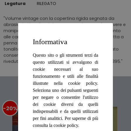
Legatura
RILEGATO
"Volume vintage con la copertina rigida segnata da
abrasioni ai bordi e al dorso, con ombratura da polvere e
manipolazione e sporadiche macchioline; ingiallimento
alle carte di guardia con firma di appartenenza scritta a
Informativa
penna in quelle anteriori. Le pagine sono scurite da
tonalità seppia ai margini e ai tagli ma in buono stato
conservativo e ben leggibili. Trentunesima Edizione
Questo sito o gli strumenti terzi da
riveduta e aggiornata. N. pag. V (5) + 390. Totale n.395."
questo utilizzati si avvalgono di
cookie necessari al suo
funzionamento e utili alle finalità
illustrate nella cookie policy.
Articoli suggeriti
Seleziona uno dei pulsanti seguenti
per negare o consentire l'utilizzo
dei cookie diversi da quelli
-20%
%
-20%
%
indispensabili e da quelli utilizzati
per fini analitici. Per saperne di più
consulta la cookie policy.