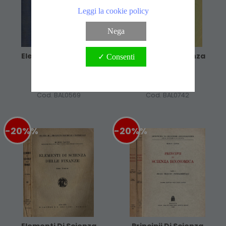
Leggi la cookie policy
Nega
Elementi Di Scienza
Elementi Di Scienza
✓ Consenti
Economica
Delle Finanze
3,20 €
3,20 €
4,00 €
4,00 €
Cod. BAL0569
Cod. BAL0742
-20%
%
-20%
%