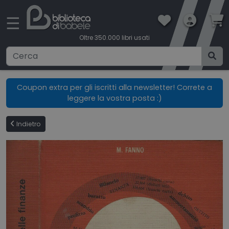
×
☰
Oltre 350.000 libri usati
Ricerca avanzata
Coupon extra per gli iscritti alla newsletter! Correte a
leggere la vostra posta :)
CATEGORIE
Indietro
CONDIZIONI DI VENDITA
BOOKLOVERS CARD
SPEDIZIONI
CONTATTI