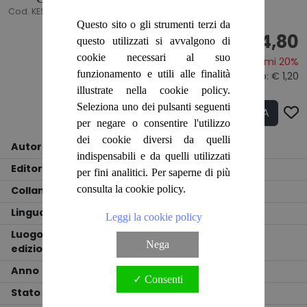
Cod. KES6962
Questo sito o gli strumenti terzi da
€ 4,80
questo utilizzati si avvalgono di
cookie necessari al suo
Risparmi 20%
funzionamento e utili alle finalità
Prezzo originale:
€ 6,00
- Sconto: € 1,20
illustrate nella cookie policy.
Seleziona uno dei pulsanti seguenti
ACQUISTA
Q.tà
per negare o consentire l'utilizzo
dei cookie diversi da quelli
Autore
A.D.G.
indispensabili e da quelli utilizzati
Editore
EDITIONS GALLIMARD
per fini analitici. Per saperne di più
consulta la cookie policy.
Collana
Serie noire
Lingua
Francese
Leggi la cookie policy
Luogo
Nega
edizione
PARIGI
Anno
1977
✓ Consenti
Stato
DISCRETO