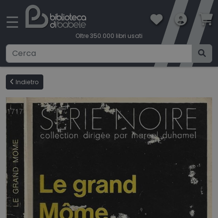
×
☰
Oltre 350.000 libri usati
Ricerca avanzata
Indietro
CATEGORIE
CONDIZIONI DI VENDITA
BOOKLOVERS CARD
SPEDIZIONI
CONTATTI