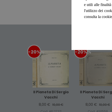
e utili alle final
l'utilizzo dei cook
consulta la cookie
-20%
%
-20%
%
Il Pianeta Di Sergio
Il Pianeta Di Serg
Vacchi
Vacchi
8,00 €
8,00 €
10,00 €
10,00 €
Cod. AEL2732
Cod. ASI1556