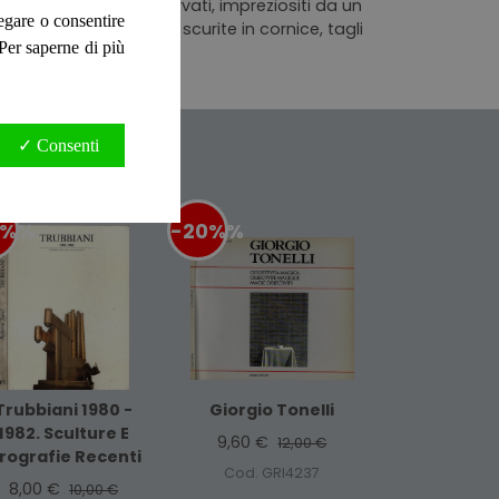
rni lucidi e ben conservati, impreziositi da un
negare o consentire
nalità maggiormente scurite in cornice, tagli
. Per saperne di più
✓ Consenti
0%
%
-20%
%
Trubbiani 1980 -
Giorgio Tonelli
1982. Sculture E
9,60 €
12,00 €
irografie Recenti
Cod. GRI4237
8,00 €
10,00 €