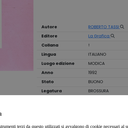
Autore
ROBERTO TASSI
Editore
La Grafica
Collana
!
Lingua
ITALIANO
Luogo edizione
MODICA
Anno
1992
Stato
BUONO
Legatura
BROSSURA
Aspetti di una ricerca
Catalogo dell'esposizione tenutasi a Ferrar
a
Palazzo dei Diamanti, Padiglione d'arte 
cartoncino vergato visibilmente annerito 
strumenti terzi da questo utilizzati si avvalgono di cookie necessari al