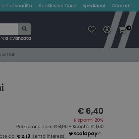
ioni di vendita
Booklovers Card
Spedizioni
Contatti
0
erca avanzata
sletter
i
€ 6,40
Risparmi 20%
Prezzo originale:
€ 8,00
- Sconto: € 1,60
€ 2.13