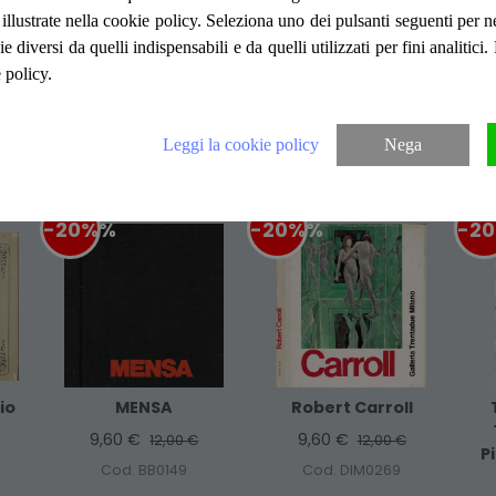
macchiette da contatto in prima. Fogli inte
ità illustrate nella cookie policy. Seleziona uno dei pulsanti seguenti per 
generoso corredo iconografico a colori, to
ie diversi da quelli indispensabili e da quelli utilizzati per fini analitici
ocra. Pagine non numerate.
 policy.
Articoli suggeriti
Leggi la cookie policy
Nega
-20%
%
-20%
%
-2
io
MENSA
Robert Carroll
9,60 €
9,60 €
12,00 €
12,00 €
P
Cod. BB0149
Cod. DIM0269