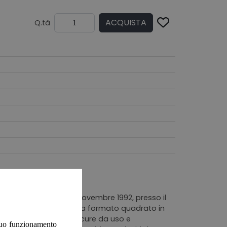
ACQUISTA
Q.tà
a dal 3 ottobre al 15 novembre 1992, presso il
contemporanea. Brossura formato quadrato in
da polvere, impronte scure da uso e
 suo funzionamento