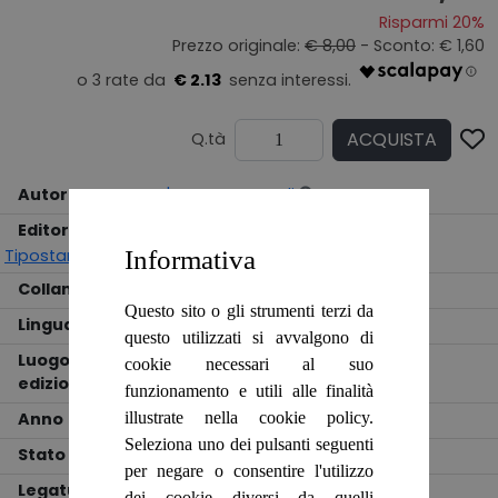
Risparmi 20%
Prezzo originale:
€ 8,00
- Sconto: € 1,60
€ 2.13
ACQUISTA
Q.tà
Autore
F. D' Ermo, a cura di
Editore
Società Oftalmologica Italiana.
Informativa
Tipostampa Bolognese
Collana
!
Questo sito o gli strumenti terzi da
Lingua
ITALIANO
questo utilizzati si avvalgono di
Luogo
cookie necessari al suo
edizione
BOLOGNA
funzionamento e utili alle finalità
illustrate nella cookie policy.
Anno
1980
Seleziona uno dei pulsanti seguenti
Stato
DISCRETO
per negare o consentire l'utilizzo
Legatura
BROSSURA
dei cookie diversi da quelli