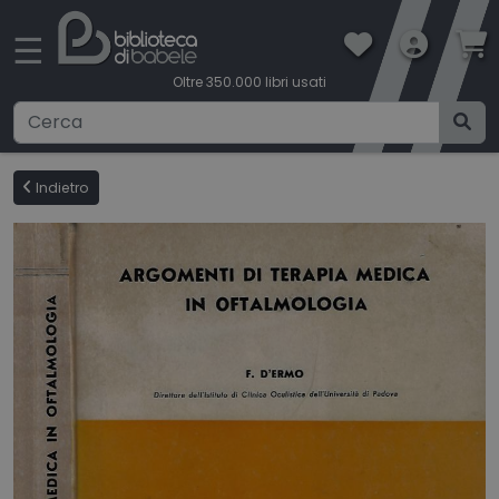
×
☰
Oltre 350.000 libri usati
Ricerca avanzata
Indietro
CATEGORIE
CONDIZIONI DI VENDITA
BOOKLOVERS CARD
SPEDIZIONI
CONTATTI