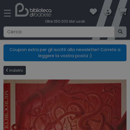
×
☰
Oltre 350.000 libri usati
Ricerca avanzata
Coupon extra per gli iscritti alla newsletter! Correte a
leggere la vostra posta :)
CATEGORIE
Indietro
CONDIZIONI DI VENDITA
BOOKLOVERS CARD
SPEDIZIONI
CONTATTI