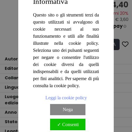
Informativa
€ 14,40
Risparmi 20%
Questo sito o gli strumenti terzi da
Prezzo originale:
€ 18,00
- Sconto: € 3,60
questo utilizzati si avvalgono di
€ 4.80
cookie necessari al suo
funzionamento e utili alle finalità
illustrate nella cookie policy.
ACQUISTA
Q.tà
Seleziona uno dei pulsanti seguenti
per negare o consentire l'utilizzo
Autore
P. de Nicola, G. Maggi, G. Tassi
dei cookie diversi da quelli
Editore
Edi - Ermes
indispensabili e da quelli utilizzati
Collana
!
per fini analitici. Per saperne di più
consulta la cookie policy.
Lingua
ITALIANO
Luogo
Leggi la cookie policy
edizione
MILANO
Nega
Anno
1983
Stato
OTTIMO
✓ Consenti
Legatura
RILEGATO