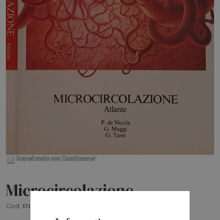
HOME
BLOG
CHI SIAMO
OUTLET
NEWSLETTER
Microcircolazione
Cod. KNS1642