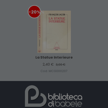
-20%
%
La Statue Interieure
2,40 €
3,00 €
Cod. MCG000207