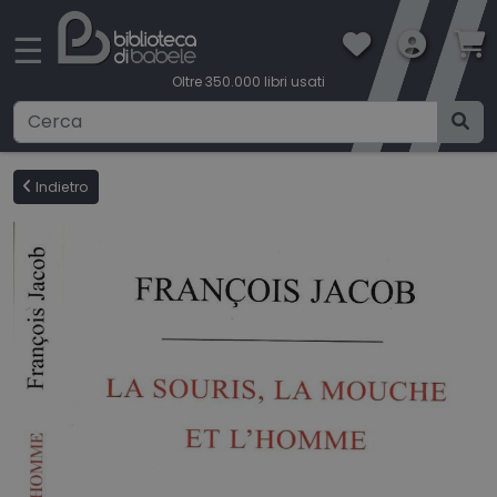
×
☰
Oltre 350.000 libri usati
Ricerca avanzata
Indietro
CATEGORIE
CONDIZIONI DI VENDITA
BOOKLOVERS CARD
SPEDIZIONI
CONTATTI