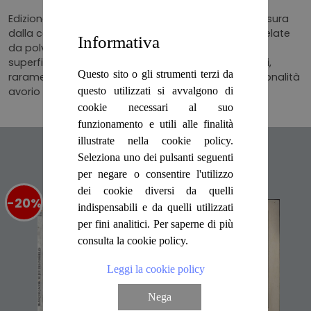
Edizione francese, studio scientifico rilegato in brossura
dalla copertina pieghevole solo titolata, superfici velate
Informativa
da polvere non omogenea, toni ingialliti dalla luce,
superficiale piega al dorso. Testo con ampi margini,
Questo sito o gli strumenti terzi da
raramente segnato con matita, ottimo l'aspetto, tonalità
avorio ossidato. N. pag. 236.
questo utilizzati si avvalgono di
cookie necessari al suo
funzionamento e utili alle finalità
illustrate nella cookie policy.
Articoli suggeriti
Seleziona uno dei pulsanti seguenti
per negare o consentire l'utilizzo
dei cookie diversi da quelli
-20%
%
-20%
%
indispensabili e da quelli utilizzati
per fini analitici. Per saperne di più
consulta la cookie policy.
Leggi la cookie policy
Nega