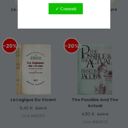
✓ Consenti
Le Jeu Des Possibles
La Statue Interieure
4,80 €
2,40 €
6,00 €
3,00 €
Cod. FAM5047
Cod. GRE3196
-20%
%
-20%
%
La Logique Du Vivant
The Possible And The
Actual
6,40 €
8,00 €
4,80 €
6,00 €
Cod. KNE2571
Cod. KNE2572