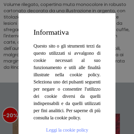
Volume rilegato, copertina muta monocolore in robusto
cartonato decorata da una illustrazione in argento, con
titolazioni a oro alla costa telata, si notano modeste
lesioni alle punte e ai bordi, veli di polvere, abrasioni da
sfregamento e comuni sgualciture da scaffale alle cuffie,
Informativa
l'interno del volume appare in ottime condizioni, con
carte, arricchite da numerose illustrazioni, opera
Questo sito o gli strumenti terzi da
dell'autore, salde alle cuciture e perfettamente fruibili,
questo utilizzati si avvalgono di
malgrado la delicata brunitura dei fogli, più marcata ai
cookie necessari al suo
margini, traduzione di Carlo Coardi, riveduta e integrata
da Rinaldo Caddeo N. pag. 289.
funzionamento e utili alle finalità
illustrate nella cookie policy.
Seleziona uno dei pulsanti seguenti
per negare o consentire l'utilizzo
Articoli suggeriti
dei cookie diversi da quelli
indispensabili e da quelli utilizzati
per fini analitici. Per saperne di più
-20%
%
-20%
%
consulta la cookie policy.
Leggi la cookie policy