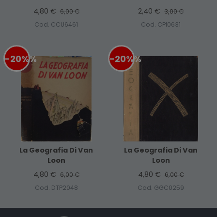
4,80 €
2,40 €
6,00 €
3,00 €
Cod. CCU6461
Cod. CPI0631
-20%
%
-20%
%
La Geografia Di Van
La Geografia Di Van
Loon
Loon
4,80 €
4,80 €
6,00 €
6,00 €
Cod. DTP2048
Cod. GGC0259