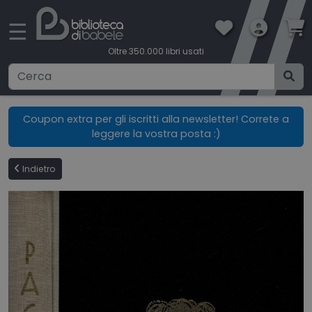
×
☰
Oltre 350.000 libri usati
Ricerca avanzata
Coupon extra per gli iscritti alla newsletter! Correte a
leggere la vostra posta :)
CATEGORIE
Indietro
CONDIZIONI DI VENDITA
BOOKLOVERS CARD
SPEDIZIONI
CONTATTI