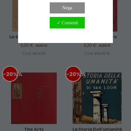
Nega
✓ Consenti
La Storia Dell'umanità
L'uomo Inventore
3,20 €
3,20 €
4,00 €
4,00 €
Cod. AL0429
Cod. BAL2678
-20%
%
-20%
%
The Arts
La Storia Dell'umanità