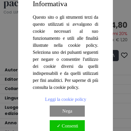
pacific
Informativa
Cod. LUM0630
Questo sito o gli strumenti terzi da
€ 4,80
questo utilizzati si avvalgono di
cookie necessari al suo
Risparmi 20%
funzionamento e utili alle finalità
Prezzo originale:
€ 6,00
- Sconto: € 1,20
illustrate nella cookie policy.
Seleziona uno dei pulsanti seguenti
ACQUISTA
Q.tà
per negare o consentire l'utilizzo
dei cookie diversi da quelli
Autore
Paolo Fortunati
indispensabili e da quelli utilizzati
Editore
Dott. Cesare Zuffi - Editore
per fini analitici. Per saperne di più
consulta la cookie policy.
Collana
!
Lingua
ITALIANO
Leggi la cookie policy
Luogo
Nega
edizione
BOLOGNA
Anno
1951
✓ Consenti