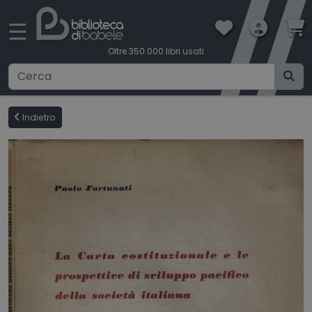
×
☰
Oltre 350.000 libri usati
Ricerca avanzata
Indietro
CATEGORIE
CONDIZIONI DI VENDITA
BOOKLOVERS CARD
SPEDIZIONI
CONTATTI