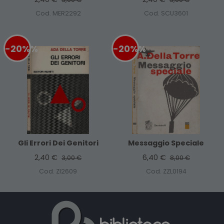
Cod. MER2292
Cod. SCU3601
-20%
%
-20%
%
Gli Errori Dei Genitori
Messaggio Speciale
2,40 €
6,40 €
3,00 €
8,00 €
Cod. ZI2609
Cod. ZZL0194