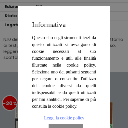
Edizione
IIED
Stato
BUONO
Informativa
Legatura
BROSSURA
Questo sito o gli strumenti terzi da
N.10 della collana, II edizione, pagine con bruniture attorno
questo utilizzati si avvalgono di
ai testi, brossura editoriale flessibile, ingiallita al dorso,
leggere macchie al posteriore e segni di usura da
cookie necessari al suo
scaffalatura. Numero pagine 150
funzionamento e utili alle finalità
illustrate nella cookie policy.
Seleziona uno dei pulsanti seguenti
per negare o consentire l'utilizzo
Articoli suggeriti
dei cookie diversi da quelli
indispensabili e da quelli utilizzati
per fini analitici. Per saperne di più
-20%
%
-20%
%
consulta la cookie policy.
Leggi la cookie policy