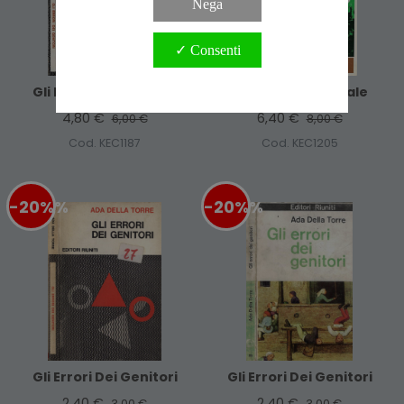
Nega
✓ Consenti
Gli Errori Dei Genitori
Messaggio Speciale
4,80 €
6,40 €
6,00 €
8,00 €
Cod. KEC1187
Cod. KEC1205
-20%
%
-20%
%
Gli Errori Dei Genitori
Gli Errori Dei Genitori
2,40 €
2,40 €
3,00 €
3,00 €