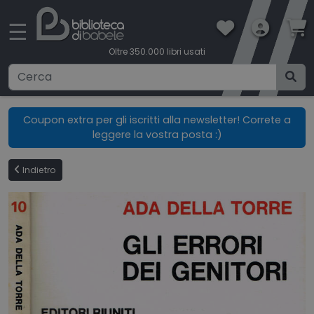
×
☰
Oltre 350.000 libri usati
Ricerca avanzata
Coupon extra per gli iscritti alla newsletter! Correte a
leggere la vostra posta :)
CATEGORIE
Indietro
CONDIZIONI DI VENDITA
BOOKLOVERS CARD
SPEDIZIONI
CONTATTI