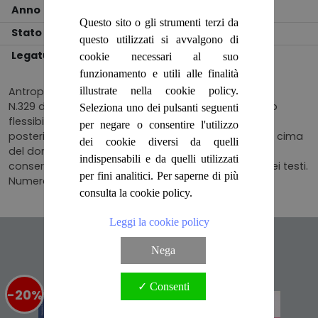
Anno
2016
Questo sito o gli strumenti terzi da
Stato
OTTIMO
questo utilizzati si avvalgono di
Legatura
BROSSURA
cookie necessari al suo
funzionamento e utili alle finalità
illustrate nella cookie policy.
Antropologia animalista di Essaouira
N.329 della collana, brossura editoriale in cartoncino
Seleziona uno dei pulsanti seguenti
flessibile, illustrata, con segno da compressione al
per negare o consentire l'utilizzo
posteriore ed onda al piatto anteriore accanto alla cima
dei cookie diversi da quelli
del dorso, all'interno pagine in ottimo stato di
indispensabili e da quelli utilizzati
conservazione, con illustrazioni a colori ed in nero nei testi.
per fini analitici. Per saperne di più
Numero pagine 197
consulta la cookie policy.
Leggi la cookie policy
Articoli suggeriti
Nega
✓ Consenti
-20%
%
-20%
%