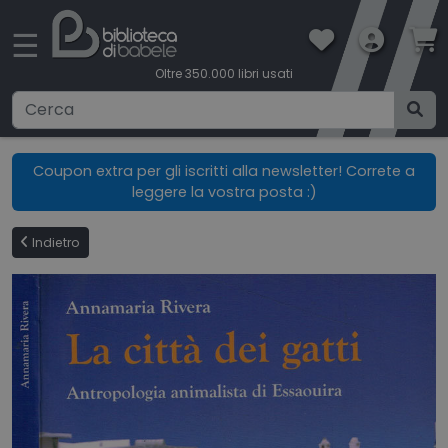
×
☰
Oltre 350.000 libri usati
Ricerca avanzata
Coupon extra per gli iscritti alla newsletter! Correte a
leggere la vostra posta :)
CATEGORIE
Indietro
CONDIZIONI DI VENDITA
BOOKLOVERS CARD
SPEDIZIONI
CONTATTI