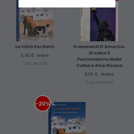
La Città Dei Gatti
Frammenti D'America.
Arcaico E
6,40 €
8,00 €
Postmoderno Nella
Cod. ABV1216
Cultura Ame Ricana
8,00 €
10,00 €
Cod. ISX001178
-20%
%