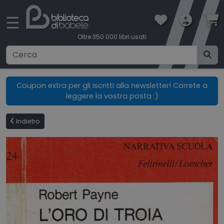
×
☰
Oltre 350.000 libri usati
Ricerca avanzata
Coupon extra per gli iscritti alla newsletter! Correte a
leggere la vostra posta :)
CATEGORIE
Indietro
CONDIZIONI DI VENDITA
BOOKLOVERS CARD
SPEDIZIONI
CONTATTI