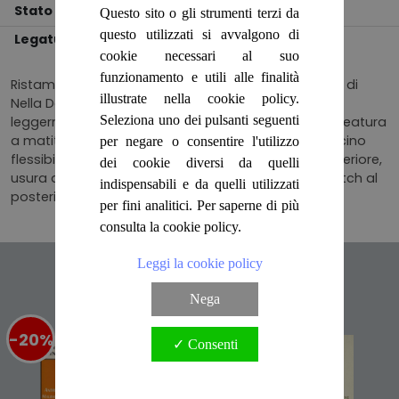
Stato
BUONO
Questo sito o gli strumenti terzi da
questo utilizzati si avvalgono di
Legatura
BROSSURA
cookie necessari al suo
funzionamento e utili alle finalità
Ristampa, n.24 della collana, traduzione dall'inglese di
illustrate nella cookie policy.
Nella De Paoli, a cura di Francesca Civile, pagine
Seleziona uno dei pulsanti seguenti
leggermente ingiallite ai bordi, con qualche sottolineatura
a matita, testi fruibili, copertina editoriale in cartoncino
per negare o consentire l'utilizzo
flessibile, illustrata, con qualche grinza al piatto anteriore,
dei cookie diversi da quelli
usura alle punte ed al dorso, piccolo residuo di scotch al
indispensabili e da quelli utilizzati
posteriore. Numero pagine 303
per fini analitici. Per saperne di più
consulta la cookie policy.
Leggi la cookie policy
Articoli suggeriti
Nega
-20%
%
-20%
%
✓ Consenti