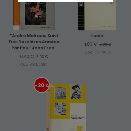
"André Malraux; Suivi
Lenin
Des Dernières Années
4,80 €
6,00 €
Par Paul-Jean Fran"
Cod. GRP4816
6,40 €
8,00 €
Cod. CCU2085
-20%
%