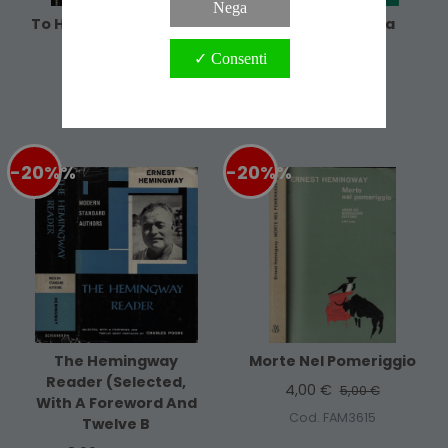
Nega
To Have And Have Not
Per Chi Suona La
Camapana
6,40 €
8,00 €
✓ Consenti
3,20 €
4,00 €
Cod. CBI0692
Cod. CCU2545
-20%
%
-20%
%
The Hemingway
Morte Nel Pomeriggio
Reader (Selected,
4,00 €
5,00 €
With A Foreword And
Cod. FAM3615
Twelve B