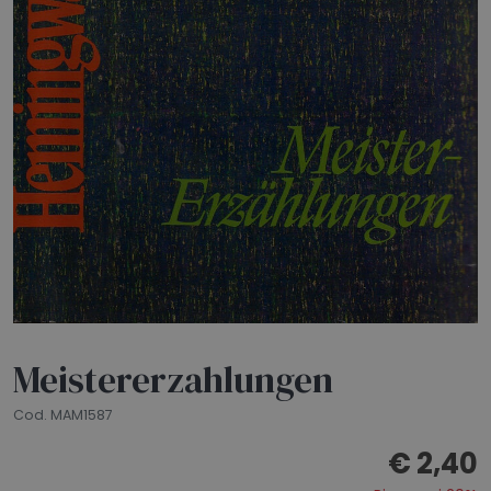
HOME
BLOG
CHI SIAMO
OUTLET
NEWSLETTER
Meistererzahlungen
Cod. MAM1587
€ 2,40