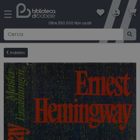
×
☰
Oltre 350.000 libri usati
Ricerca avanzata
Indietro
CATEGORIE
CONDIZIONI DI VENDITA
BOOKLOVERS CARD
SPEDIZIONI
CONTATTI