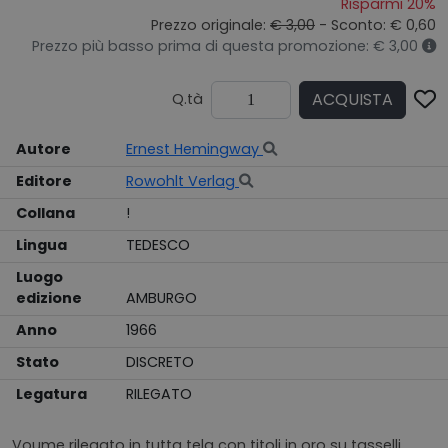
Risparmi 20%
Prezzo originale:
€ 3,00
- Sconto: € 0,60
Prezzo più basso prima di questa promozione: € 3,00
ACQUISTA
Q.tà
Autore
Ernest Hemingway
Editore
Rowohlt Verlag
Collana
!
Lingua
TEDESCO
Luogo
edizione
AMBURGO
Anno
1966
Stato
DISCRETO
Legatura
RILEGATO
Voume rilegato in tutta tela con titoli in oro su tasselli