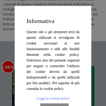
colorati al dorso, coperta minimamente imbrunita ai
margini, sovraccoperta con lievi irregolarità da fattore
tempo ai bordi, alle punte e alle cuffie. Tagli regolari ed
imbruniti, pagine ben salde alla costa e con naturale
Informativa
imbrunitura. Libro completamente fruibile, traduzione
Annemarie Horschitz-Horst, numero pagine 526
Questo sito o gli strumenti terzi da
questo utilizzati si avvalgono di
cookie necessari al suo
Articoli suggeriti
funzionamento e utili alle finalità
illustrate nella cookie policy.
Seleziona uno dei pulsanti seguenti
per negare o consentire l'utilizzo
-20%
%
-20%
%
dei cookie diversi da quelli
indispensabili e da quelli utilizzati
per fini analitici. Per saperne di più
consulta la cookie policy.
Leggi la cookie policy