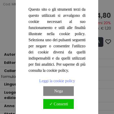
Cod. MIEB0010
Questo sito o gli strumenti terzi da
€ 4,80
questo utilizzati si avvalgono di
cookie necessari al suo
Risparmi 20%
funzionamento e utili alle finalità
Prezzo originale:
€ 6,00
- Sconto: € 1,20
illustrate nella cookie policy.
Seleziona uno dei pulsanti seguenti
ACQUISTA
Q.tà
per negare o consentire l'utilizzo
dei cookie diversi da quelli
Autore
Avv. Anna Emanueli
indispensabili e da quelli utilizzati
Editore
GIOVANNI DE VECCHI EDITORE
per fini analitici. Per saperne di più
consulta la cookie policy.
Collana
Guida legale - pratica per tutti i con
formulari
Leggi la cookie policy
Lingua
ITALIANO
Nega
Luogo
edizione
MILANO
✓ Consenti
Anno
1968