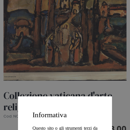
HOME
BLOG
CHI SIAMO
OUTLET
NEWSLETTER
Collezione vaticana d'arte
religiosa moderna
Informativa
Cod. NCE0331
€ 8,00
Questo sito o gli strumenti terzi da