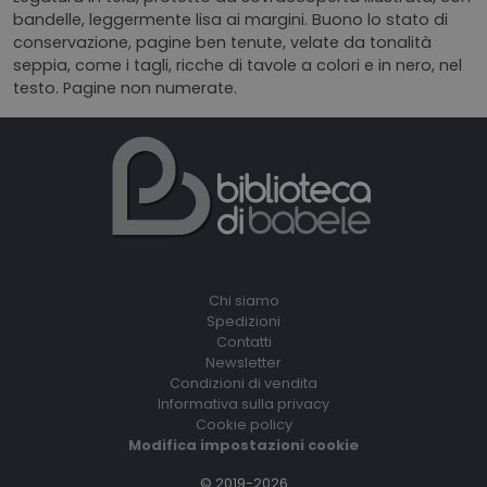
bandelle, leggermente lisa ai margini. Buono lo stato di
conservazione, pagine ben tenute, velate da tonalità
seppia, come i tagli, ricche di tavole a colori e in nero, nel
testo. Pagine non numerate.
Chi siamo
Spedizioni
Contatti
Newsletter
Condizioni di vendita
Informativa sulla privacy
Cookie policy
Modifica impostazioni cookie
© 2019-2026