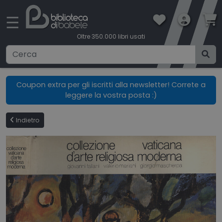
×
☰
Oltre 350.000 libri usati
Ricerca avanzata
Coupon extra per gli iscritti alla newsletter! Correte a
leggere la vostra posta :)
CATEGORIE
Indietro
CONDIZIONI DI VENDITA
BOOKLOVERS CARD
SPEDIZIONI
CONTATTI