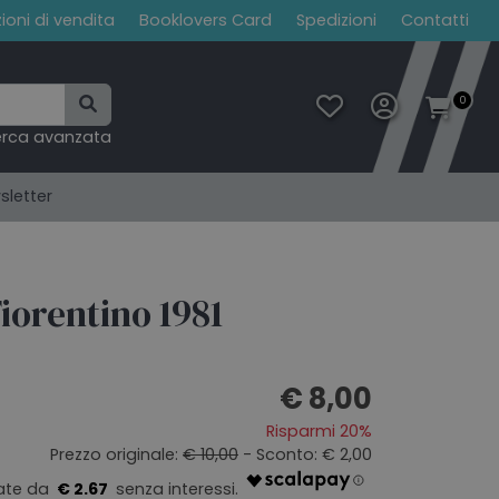
ioni di vendita
Booklovers Card
Spedizioni
Contatti
0
erca avanzata
sletter
iorentino 1981
€ 8,00
Risparmi 20%
Prezzo originale:
€ 10,00
- Sconto: € 2,00
€ 2.67