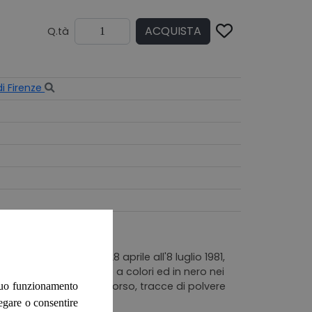
ACQUISTA
Q.tà
i Firenze
nale di Firenze dal 28 aprile all'8 luglio 1981,
mente illustrate da foto a colori ed in nero nei
bile, con piega d'uso al dorso, tracce di polvere
 suo funzionamento
 pagine 262
negare o consentire