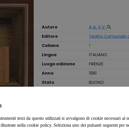
Autore
A A. V V.
Editore
Teatro Comunale d
Collana
!
Lingua
ITALIANO
Luogo edizione
FIRENZE
Anno
1981
Stato
BUONO
Legatura
BROSSURA
a
Manifestazioni svoltesi presso il Teatro Comu
pagine patinate, ingiallite ai bordi e ricca
testi, brossura editoriale illustrata, flessi
strumenti terzi da questo utilizzati si avvalgono di cookie necessari al
e segni di usura per scaffalatura. Numero
ità illustrate nella cookie policy. Seleziona uno dei pulsanti seguenti per 