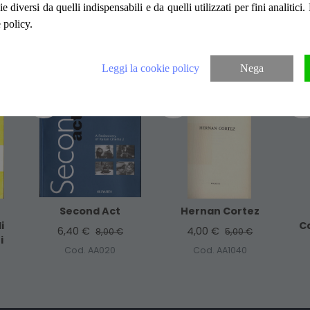
ie diversi da quelli indispensabili e da quelli utilizzati per fini analitici
 policy.
Articoli suggeriti
Leggi la cookie policy
Nega
-20%
%
-20%
%
-2
Second Act
Hernan Cortez
i
C
6,40 €
4,00 €
8,00 €
5,00 €
i
Cod. AA020
Cod. AA1040