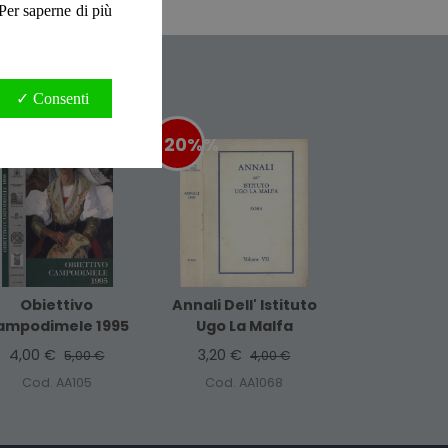
. Per saperne di più
✓ Consenti
0%
%
-20%
%
Obiettivo
Annali Dell' Istituto
ampodimele 1995
Ugo La Malfa
4,00 €
3,20 €
5,00 €
4,00 €
Cod. AA105
Cod. AA1068