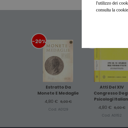
l'utilizzo dei cook
consulta la cookie
-20%
%
-20%
%
Estratto Da
Atti Del XIV
Monete E Medaglie
Congresso Degl
Psicologi Italian
4,80 €
6,00 €
4,80 €
6,00 €
Cod. A0129
Cod. A0152