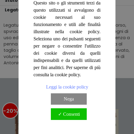
Stato
BUONO
Questo sito o gli strumenti terzi da
Legatura
RILEGATO
questo utilizzati si avvalgono di
cookie necessari al suo
funzionamento e utili alle finalità
Legatura editoriale cartonata con titolo in nero al dorso,
spvracopertina plastificata illustrata a colori con segni di
illustrate nella cookie policy.
uso ed usura da scaffale, data e firma di appartenenza a
Seleziona uno dei pulsanti seguenti
penna alla controguaria anteriore, tracce di fioritura al
per negare o consentire l'utilizzo
taglio di testa, interno patinato ottimamente conservato,
dei cookie diversi da quelli
volume corredato con foto di Marco Giberti e disegni di
indispensabili e da quelli utilizzati
Antonina Taccori Numero Pagine 215
per fini analitici. Per saperne di più
consulta la cookie policy.
Leggi la cookie policy
Articoli suggeriti
Nega
-20%
%
-20%
%
✓ Consenti