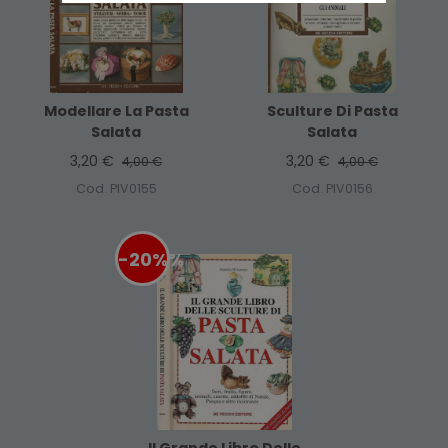
Modellare La Pasta
Sculture Di Pasta
Salata
Salata
3,20 €
3,20 €
4,00 €
4,00 €
Cod. PIV0155
Cod. PIV0156
-20%
%