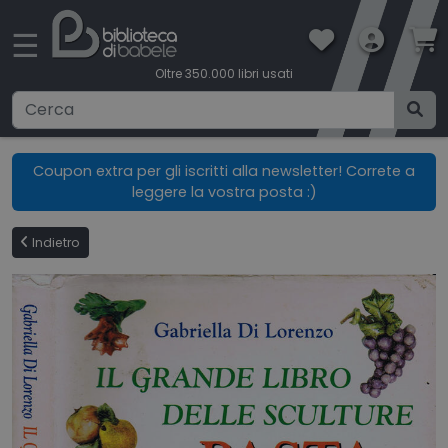
×
☰
Oltre 350.000 libri usati
Ricerca avanzata
Coupon extra per gli iscritti alla newsletter! Correte a
leggere la vostra posta :)
CATEGORIE
Indietro
CONDIZIONI DI VENDITA
BOOKLOVERS CARD
SPEDIZIONI
CONTATTI