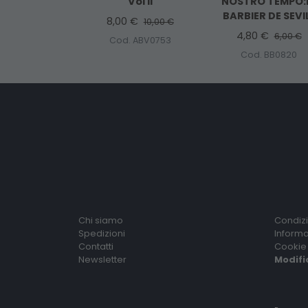
Vol II
NOSTRO TEMPO:
BARBIER DE SEVI
8,00 €
10,00 €
4,80 €
6,00 €
Cod. ABV0753
Cod. BB0820
Chi siamo
Condizi
Spedizioni
Informa
Contatti
Cookie 
Newsletter
Modifi