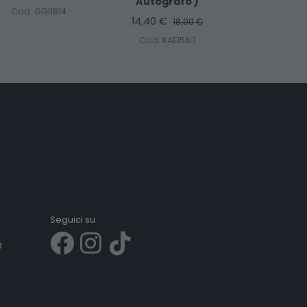
Autografo )
Cod. GGI1814
14,40 €
18,00 €
Cod. KAE1563
Seguici su
0