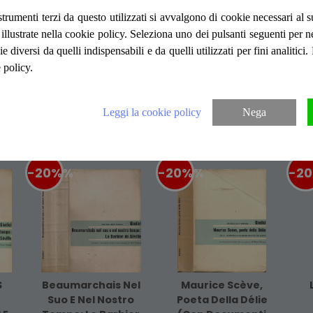
strumenti terzi da questo utilizzati si avvalgono di cookie necessari al
Appunti di lezioni per l' anno accademico 
ità illustrate nella cookie policy. Seleziona uno dei pulsanti seguenti per 
Brossura in cartoncino flessibile. Pagine i
ie diversi da quelli indispensabili e da quelli utilizzati per fini analitici
francese. Numero Pagine 270
 policy.
Leggi la cookie policy
Nega
Articoli suggeriti
-20%
%
-20%
%
-2
S
Beaumarchais Nel
Maurice Scève,
Suo E Nel Nostro
Poeta Della Délie