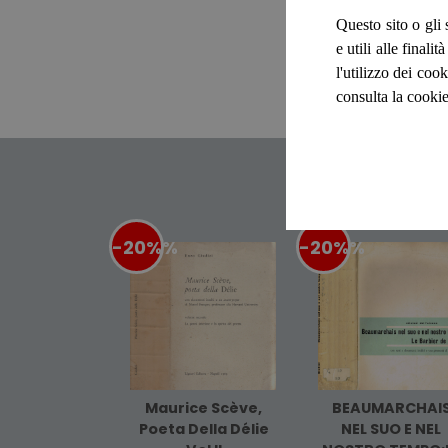
Questo sito o gli 
e utili alle final
l'utilizzo dei cook
consulta la cookie
-20%
%
-20%
%
Maurice Scève,
BEAUMARCHAI
Poeta Della Délie
NEL SUO E NEL