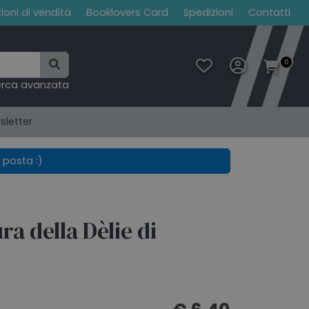
ioni di vendita
Booklovers Card
Spedizioni
Contatti
0
erca avanzata
sletter
 posta :)
ra della Dèlie di