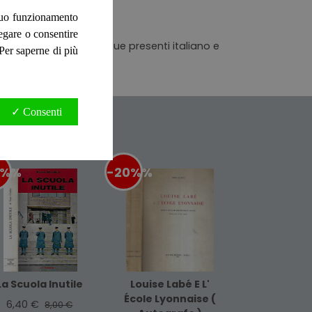
 suo funzionamento
1967 - 68
negare o consentire
n buonissimo stato. Lingue presenti italiano e
. Per saperne di più
✓ Consenti
0%
%
-20%
%
La Scuola Inutile
Louise Labé E L'
École Lyonnaise (
6,40 €
8,00 €