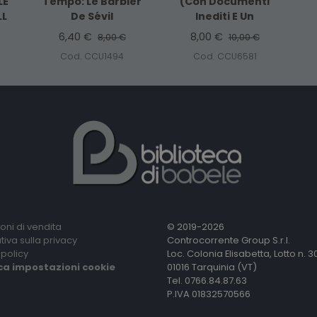
LE
Tempo: Le Barbier
(Con Documenti
LL
De Sévil
Inediti E Un
6,40 €
8,00 €
8,00 €
10,00 €
Cod. CCU1494
Cod. CCU6581
oni di vendita
© 2019-2026
tiva sulla privacy
Controcorrente Group S.r.l.
policy
Loc. Colonia Elisabetta, Lotto n. 3
ca impostazioni cookie
01016 Tarquinia (VT)
Tel. 0766.84.87.63
P.IVA 01832570566