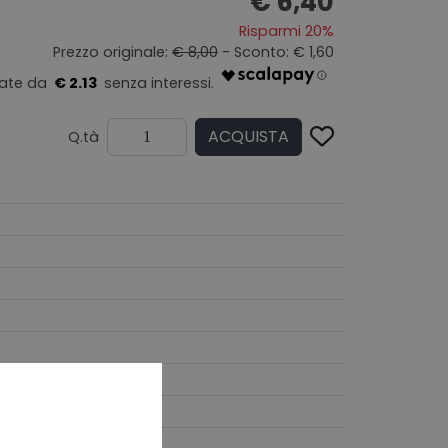
€ 6,40
Risparmi 20%
Prezzo originale:
€ 8,00
- Sconto: € 1,60
€ 2.13
ACQUISTA
Q.tà