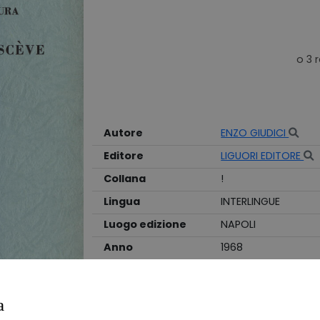
Autore
ENZO GIUDICI
Editore
LIGUORI EDITORE
Collana
!
Lingua
INTERLINGUE
Luogo edizione
NAPOLI
Anno
1968
Edizione
IED
Stato
BUONO
a
Legatura
BROSSURA