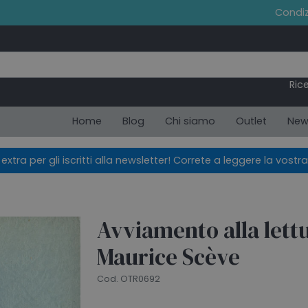
Condiz
Ric
Home
Blog
Chi siamo
Outlet
New
xtra per gli iscritti alla newsletter! Correte a leggere la vostra
Avviamento alla lettu
Maurice Scève
Cod. OTR0692