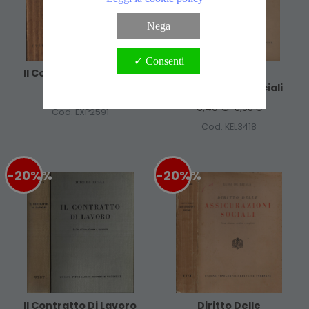
Nega
✓ Consenti
Il Contratto Di Lavoro
Diritto Delle
Assicurazioni Sociali
6,40 €
8,00 €
6,40 €
8,00 €
Cod. EXP2591
Cod. KEL3418
-20%
%
-20%
%
Il Contratto Di Lavoro
Diritto Delle