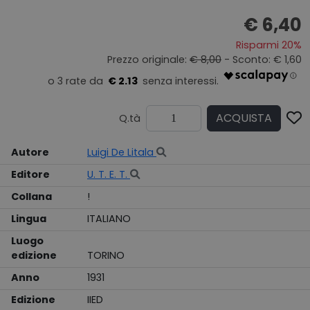
€ 6,40
Risparmi 20%
Prezzo originale:
€ 8,00
- Sconto: € 1,60
€ 2.13
ACQUISTA
Q.tà
Autore
Luigi De Litala
Editore
U. T. E. T.
Collana
!
Lingua
ITALIANO
Luogo
edizione
TORINO
Anno
1931
Edizione
IIED