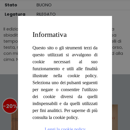
Stato
BUONO
Legatura
RILEGATO
II edizione interamente riveduta, firma appartenenza
Informativa
sbiadita al frontespizio, pagine brunite ai bordi causa
tempo, ingialliti i tagli, impolverati e con fioritura quelli di
testa, rilegatura in tutta tela editoriale, sbiadita al dorso,
Questo sito o gli strumenti terzi da
con minuta fioritura, lievi segni di usura alle punte ed alla
questo utilizzati si avvalgono di
cima. Numero pagine 496
cookie necessari al suo
funzionamento e utili alle finalità
illustrate nella cookie policy.
Seleziona uno dei pulsanti seguenti
Articoli suggeriti
per negare o consentire l'utilizzo
dei cookie diversi da quelli
indispensabili e da quelli utilizzati
-20%
%
-20%
%
per fini analitici. Per saperne di più
consulta la cookie policy.
Leggi la cookie policy