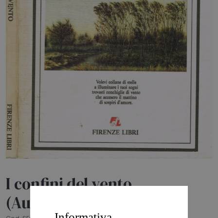
HOME
BLOG
CHI SIAMO
OUTLET
NEWSLETTER
I confini del vento
(Autografo)
Informativa