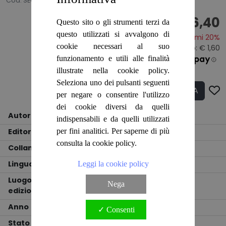
Cod. SEG0261
€ 6,40
Questo sito o gli strumenti terzi da
questo utilizzati si avvalgono di
Risparmi 20%
cookie necessari al suo
Prezzo originale:
€ 8,00
- Sconto: € 1,60
funzionamento e utili alle finalità
€ 2.13
illustrate nella cookie policy.
Seleziona uno dei pulsanti seguenti
ACQUISTA
Q.tà
per negare o consentire l'utilizzo
dei cookie diversi da quelli
Autore
Paola Innocenti
indispensabili e da quelli utilizzati
Editore
FIRENZE LIBRI
per fini analitici. Per saperne di più
consulta la cookie policy.
Collana
!
Lingua
ITALIANO
Leggi la cookie policy
Luogo
Nega
edizione
FIRENZE
Anno
1990
✓ Consenti
Stato
BUONO