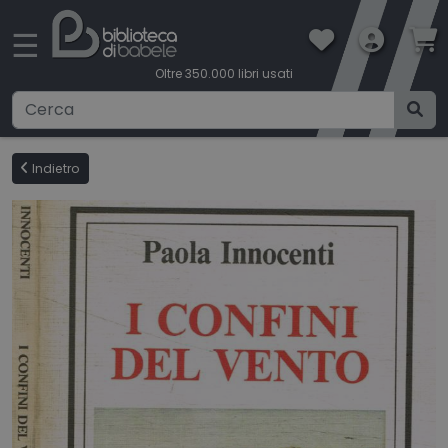
×
☰
Oltre 350.000 libri usati
Ricerca avanzata
Indietro
CATEGORIE
CONDIZIONI DI VENDITA
BOOKLOVERS CARD
SPEDIZIONI
CONTATTI