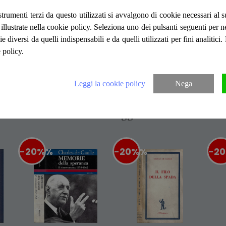
strumenti terzi da questo utilizzati si avvalgono di cookie necessari al
Il rinnovamento 1958-1962
ità illustrate nella cookie policy. Seleziona uno dei pulsanti seguenti per 
II edizione, traduzioni di Lydia Magliano, 
Tarizzo, pagine ingiallite ai bordi per fattor
ie diversi da quelli indispensabili e da quelli utilizzati per fini analitici
con ombrature quelli di testa, rilegatura e
 policy.
tracce di vecchia umidità, qualche grinza 
posteriore. Numero pagine 273
Leggi la cookie policy
Nega
Articoli suggeriti
-20%
%
-20%
%
-2