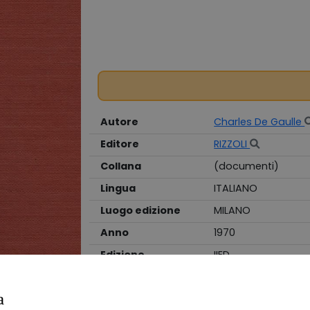
Autore
Charles De Gaulle
Editore
RIZZOLI
Collana
(documenti)
Lingua
ITALIANO
Luogo edizione
MILANO
Anno
1970
Edizione
IIED
Stato
BUONO
a
Legatura
RILEGATO