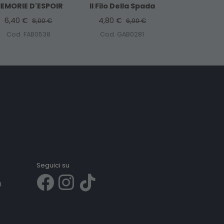
EMORIE D'ESPOIR
Il Filo Della Spada
6,40 €
4,80 €
8,00 €
6,00 €
Cod. FAB0538
Cod. GAB0281
Seguici su
0