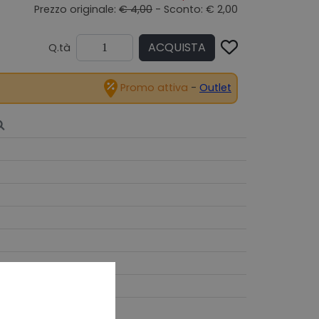
Prezzo originale:
€ 4,00
- Sconto: € 2,00
ACQUISTA
Q.tà
Promo attiva
-
Outlet