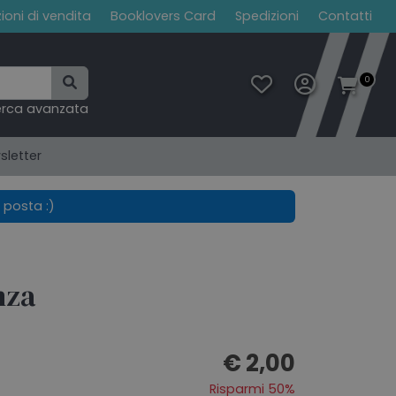
ioni di vendita
Booklovers Card
Spedizioni
Contatti
0
erca avanzata
sletter
 posta :)
nza
€ 2,00
Risparmi 50%