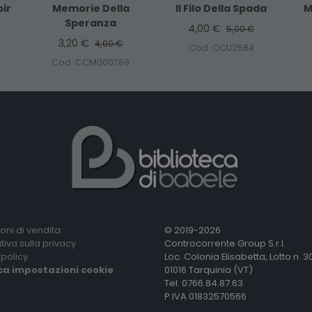
ir
Memorie Della
Il Filo Della Spada
M
Speranza
4,00 €
5,00 €
3,20 €
4,00 €
Cod. CCU2584
Cod. CCM000769
oni di vendita
© 2019-2026
tiva sulla privacy
Controcorrente Group S.r.l.
policy
Loc. Colonia Elisabetta, Lotto n. 3
ca impostazioni cookie
01016 Tarquinia (VT)
Tel. 0766.84.87.63
P.IVA 01832570566