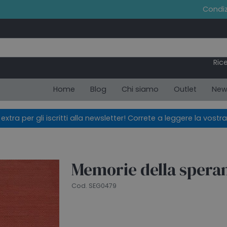
Condiz
Ric
Home
Blog
Chi siamo
Outlet
New
xtra per gli iscritti alla newsletter! Correte a leggere la vostra
Memorie della spera
Cod. SEG0479