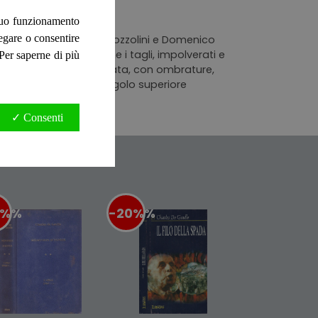
 suo funzionamento
negare o consentire
Giovanni Borsa, Alberto Pozzolini e Domenico
e tempo, ingialliti anche i tagli, impolverati e
. Per saperne di più
ditoriale rigida, cartonata, con ombrature,
al dorso e piega all'angolo superiore
✓ Consenti
0%
%
-20%
%