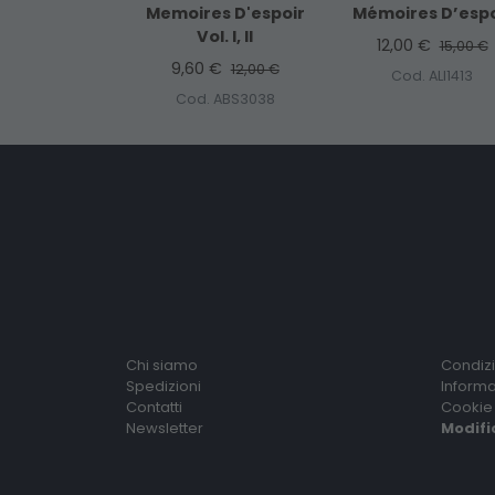
Memoires D'espoir
Mémoires D’espo
Vol. I, II
12,00 €
15,00 €
9,60 €
12,00 €
Cod. ALI1413
Cod. ABS3038
Chi siamo
Condizi
Spedizioni
Informa
Contatti
Cookie 
Newsletter
Modifi