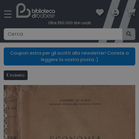
×
☰
Oltre 350.000 libri usati
Ricerca avanzata
Coupon extra per gli iscritti alla newsletter! Correte a
leggere la vostra posta :)
CATEGORIE
Indietro
CONDIZIONI DI VENDITA
BOOKLOVERS CARD
SPEDIZIONI
CONTATTI