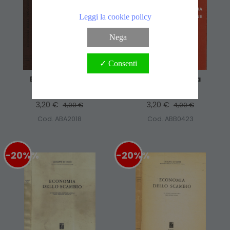
Leggi la cookie policy
Nega
✓ Consenti
Economia Della
Economia Della
Produzione
Produzione
3,20 €
3,20 €
4,00 €
4,00 €
Cod. ABA2018
Cod. ABB0423
-20%
%
-20%
%