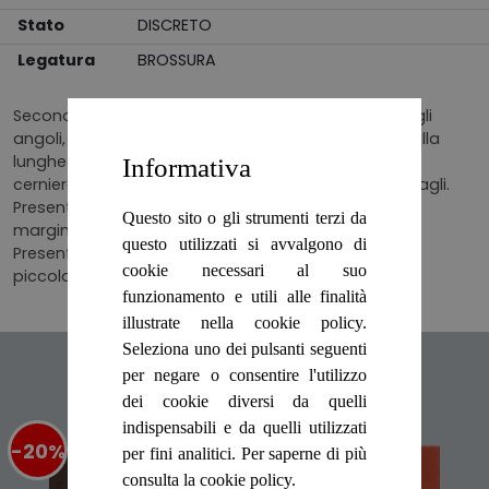
Stato
DISCRETO
Legatura
BROSSURA
Seconda edizione del volume. Copertina usurata agli
angoli, ai margini, al dorso, sia alle estremità che sulla
lunghezza, macchiata e brunita. Pagine salde alla
Informativa
cerniera, con ampio margine, brunite, così come i tagli.
Presente qualche sottolineatura e nota a matita a
Questo sito o gli strumenti terzi da
margine del testo. Presente strappo al frontespizio.
questo utilizzati si avvalgono di
Presente leggera fioritura sparsa. Presente qualche
cookie necessari al suo
piccola mancanza. Numero pagine 262.
funzionamento e utili alle finalità
illustrate nella cookie policy.
Seleziona uno dei pulsanti seguenti
Articoli suggeriti
per negare o consentire l'utilizzo
dei cookie diversi da quelli
indispensabili e da quelli utilizzati
-20%
%
-20%
%
per fini analitici. Per saperne di più
consulta la cookie policy.