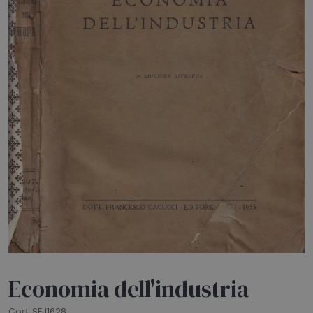
HOME
BLOG
CHI SIAMO
OUTLET
NEWSLETTER
Economia dell'industria
Cod. SEJ1628