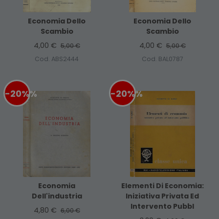
Economia Dello
Economia Dello
Scambio
Scambio
4,00 €
4,00 €
5,00 €
5,00 €
Cod. ABS2444
Cod. BAL0787
-20%
%
-20%
%
Economia
Elementi Di Economia:
Dell'industria
Iniziativa Privata Ed
Intervento Pubbl
4,80 €
6,00 €