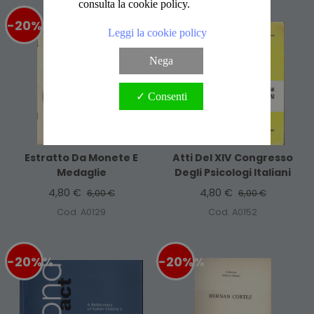
consulta la cookie policy.
-20%
%
-20%
%
Leggi la cookie policy
Nega
✓ Consenti
Estratto Da Monete E
Atti Del XIV Congresso
Medaglie
Degli Psicologi Italiani
4,80 €
4,80 €
6,00 €
6,00 €
Cod. A0129
Cod. A0152
-20%
%
-20%
%