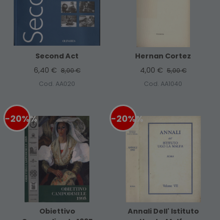
Second Act
Hernan Cortez
6,40 €
4,00 €
8,00 €
5,00 €
Cod. AA020
Cod. AA1040
-20%
%
-20%
%
Obiettivo
Annali Dell' Istituto