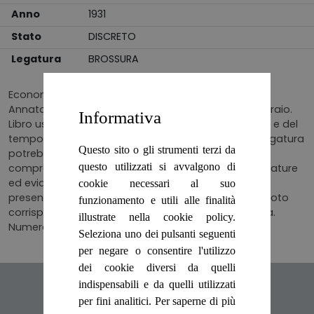
Anno
1931
Stato
DISCRETO
Legatura
BROSSURA
Economia-Finanza-Legislazione
Annata incompleta in un solo numero, 2 del 15 febbraio.
Informativa
Libro usato che potrebbe presentare segni di usura e del
tempo. Possono esserci danni alla copertina. La rilegatura
Questo sito o gli strumenti terzi da
potrebbe essere allentata, ma l'integrità non è
questo utilizzati si avvalgono di
compromessa. Potrebbero esserci scritte, sottolineature
ed evidenziazioni al testo. Le pagine potrebbero
cookie necessari al suo
presentare ingiallimento e fioritura come i tagli. La foto
funzionamento e utili alle finalità
corrisponde al libro in vendita. Altre foto su richiesta.
illustrate nella cookie policy.
Numero pagine 79 (numerate da 81 a 160).
Seleziona uno dei pulsanti seguenti
per negare o consentire l'utilizzo
dei cookie diversi da quelli
Articoli suggeriti
indispensabili e da quelli utilizzati
per fini analitici. Per saperne di più