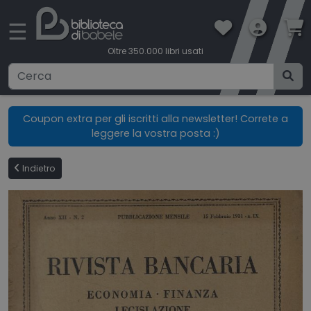
×
☰
Oltre 350.000 libri usati
Ricerca avanzata
Coupon extra per gli iscritti alla newsletter! Correte a
leggere la vostra posta :)
CATEGORIE
Indietro
CONDIZIONI DI VENDITA
BOOKLOVERS CARD
SPEDIZIONI
CONTATTI