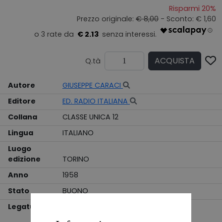
Risparmi 20%
Prezzo originale:
€ 8,00
- Sconto: € 1,60
€ 2.13
ACQUISTA
Q.tà
Autore
GIUSEPPE CARACI
Editore
ED. RADIO ITALIANA
Collana
CLASSE UNICA 12
Lingua
ITALIANO
Luogo
edizione
TORINO
Anno
1958
Stato
BUONO
Legatura
BROSSURA