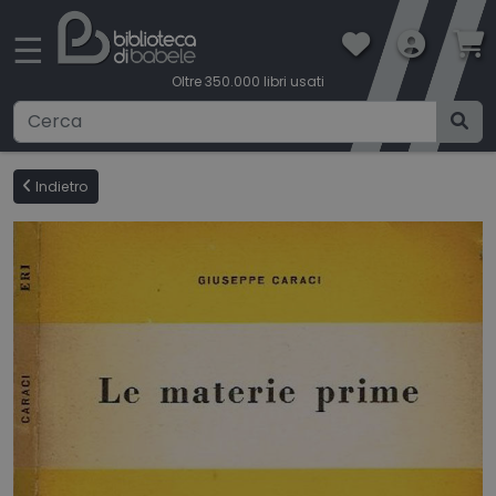
×
☰
Oltre 350.000 libri usati
Ricerca avanzata
Indietro
CATEGORIE
CONDIZIONI DI VENDITA
BOOKLOVERS CARD
SPEDIZIONI
CONTATTI