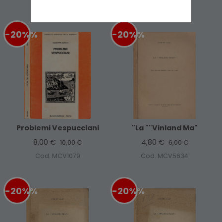
-20%
%
-20%
%
Problemi Vespucciani
"La ""Vinland Ma"
8,00 €
4,80 €
10,00 €
6,00 €
Cod. MCV1079
Cod. MCV5634
-20%
%
-20%
%