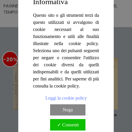
Informativa
PAGINE IN BUONO STATO, COPERTA CON LIEVI SEGNI DEL
TEMPO E CON BORDI STANCHI Numero Pagine 92
Questo sito o gli strumenti terzi da
questo utilizzati si avvalgono di
cookie necessari al suo
Articoli suggeriti
funzionamento e utili alle finalità
illustrate nella cookie policy.
Seleziona uno dei pulsanti seguenti
per negare o consentire l'utilizzo
-20%
%
-20%
%
dei cookie diversi da quelli
indispensabili e da quelli utilizzati
per fini analitici. Per saperne di più
consulta la cookie policy.
Leggi la cookie policy
Nega
Il Petrolio
Le Materie Prime
4,00 €
4,00 €
5,00 €
5,00 €
✓ Consenti
Cod. FAM0278
Cod. GGG0705