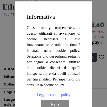
Ethnomusicology
Cod. TSM0129
Informativa
€ 6,40
Questo sito o gli strumenti terzi da
Risparmi 20%
questo utilizzati si avvalgono di
Prezzo originale:
€ 8,00
- Sconto: € 1,60
cookie necessari al suo
€ 2.13
funzionamento e utili alle finalità
illustrate nella cookie policy.
Seleziona uno dei pulsanti seguenti
ACQUISTA
Q.tà
per negare o consentire l'utilizzo
dei cookie diversi da quelli
Autore
Bruno Nettl
indispensabili e da quelli utilizzati
Editore
UNIVERSITY OF ILLINOIS PRESS
per fini analitici. Per saperne di più
Collana
Illini Book
consulta la cookie policy.
Lingua
INGLESE
Leggi la cookie policy
Luogo
Nega
edizione
Urbana and Ch