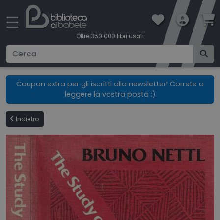
×
☰
Oltre 350.000 libri usati
Ricerca avanzata
Coupon extra per gli iscritti alla newsletter! Correte a
leggere la vostra posta :)
CATEGORIE
Indietro
CONDIZIONI DI VENDITA
BOOKLOVERS CARD
SPEDIZIONI
CONTATTI