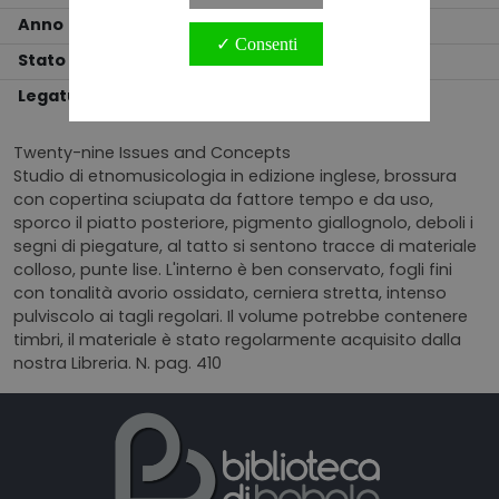
Anno
1983
✓ Consenti
Stato
BUONO
Legatura
BROSSURA
Twenty-nine Issues and Concepts
Studio di etnomusicologia in edizione inglese, brossura
con copertina sciupata da fattore tempo e da uso,
sporco il piatto posteriore, pigmento giallognolo, deboli i
segni di piegature, al tatto si sentono tracce di materiale
colloso, punte lise. L'interno è ben conservato, fogli fini
con tonalità avorio ossidato, cerniera stretta, intenso
pulviscolo ai tagli regolari. Il volume potrebbe contenere
timbri, il materiale è stato regolarmente acquisito dalla
nostra Libreria. N. pag. 410