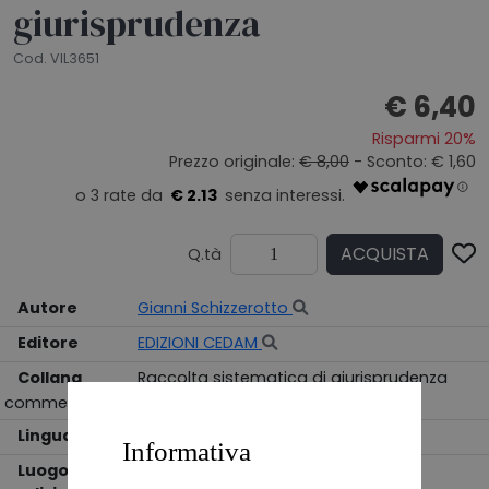
giurisprudenza
Cod. VIL3651
€ 6,40
Risparmi 20%
Prezzo originale:
€ 8,00
- Sconto: € 1,60
€ 2.13
ACQUISTA
Q.tà
Autore
Gianni Schizzerotto
Editore
EDIZIONI CEDAM
Collana
Raccolta sistematica di giurisprudenza
commentata
Lingua
ITALIANO
Informativa
Luogo