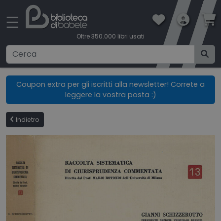
×
☰
Oltre 350.000 libri usati
Ricerca avanzata
Coupon extra per gli iscritti alla newsletter! Correte a
leggere la vostra posta :)
CATEGORIE
Indietro
CONDIZIONI DI VENDITA
BOOKLOVERS CARD
SPEDIZIONI
CONTATTI