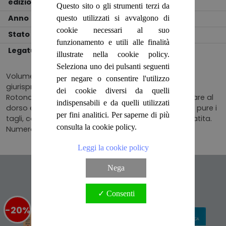
edizione
PADOVA
Questo sito o gli strumenti terzi da
Anno
1969
questo utilizzati si avvalgono di
cookie necessari al suo
Stato
BUONO
funzionamento e utili alle finalità
Legatura
BROSSURA
illustrate nella cookie policy.
Seleziona uno dei pulsanti seguenti
Volume numero 13 della Raccolta sistematica di
per negare o consentire l'utilizzo
giurisprudenza commentata diretta dal Prof. Mario
dei cookie diversi da quelli
Rotondi. Brossura in cartoncino, ingiallita in particolare al
indispensabili e da quelli utilizzati
dorso e con lievi segni d'uso. Pagine ingiallite, come pure i
per fini analitici. Per saperne di più
tagli, con ampio margine e rare sottolineature a matita.
consulta la cookie policy.
Numero pagine 426.
Leggi la cookie policy
Nega
Articoli suggeriti
✓ Consenti
-20%
%
-20%
%